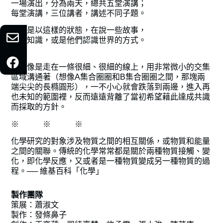
一場演出，分為兩天，總共五堂演講；
每堂演講，三位講者，講述不同子題。
大概是以這樣的狀態，在說一些故事，
或是知識，或是他們認識世界的方式。
我們像是走在一條很細、很細的線上，用非常微小的交集
區域溝通著（想像A集合圈圈和B集合圈圈之間，那塊兩
端尖尖的長橢圓形），一不小心就會跌落到兩邊，進入再
也未知的範圍裡，反而遠遠背離了當初希望藉此達成共識
而採取的方針。
※ ※ ※
化學研究的對象涉及物質之間的相互關係，或物質和能量
之間的關聯。傳統的化學常常都是關於兩種物質接觸、變
化，即化學反應，又或者是一種物質變成另一種物質的過
程。── 維基百科「化學」
製作團隊
策展：蕭淑文
製作：發條鼻子