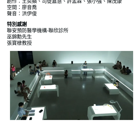
創作：王奕蘋、司徒嘉慧、許孟霖、張小強、陳茂康
空間：廖音喬
聲音：洪伊俊
​特別感謝
聯安預防醫學機構-聯欣診所
巫錦勳先生
​張寶棣教授